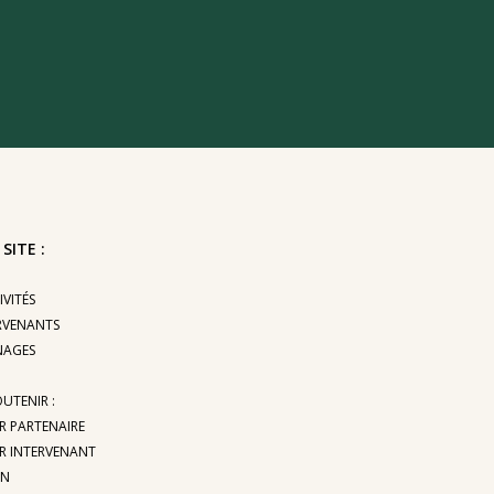
SITE :
IVITÉS
ERVENANTS
NAGES
UTENIR :
IR PARTENAIRE
IR INTERVENANT
ON