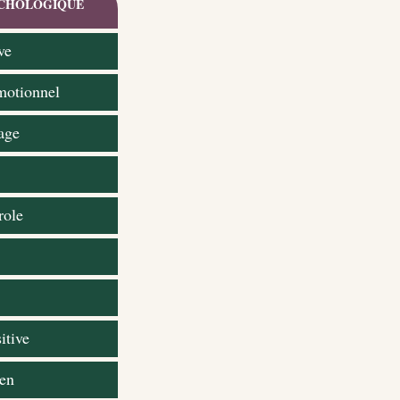
CHOLOGIQUE
ve
otionnel
age
role
itive
ien