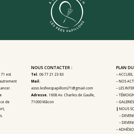
NOUS CONTACTER :
PLAN DU 
 71 est
Tel.
06 77 21 23 83
– ACCUEIL
autrement
Mail.
– NOS ACT
cancer.
asso.lesfeespapillons71@gmail.com
– LES INT
le
Adresse.
1608 Av. Charles de Gaulle,
– TÉMOIG
ace de
71000 Mâcon
– GALERIES
rt,
|
NOUS SO
s.
– DEVEN
– DEVEN
– ADHÉSI