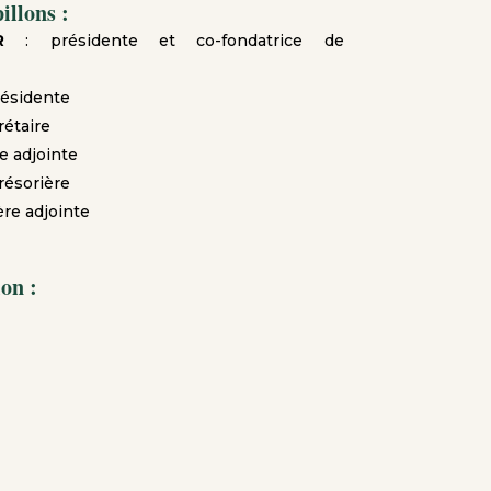
illons :
R
: présidente et co-fondatrice de
résidente
rétaire
re adjointe
résorière
ère adjointe
on :