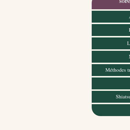
SOIN
L
Méthodes tr
Shiatsu