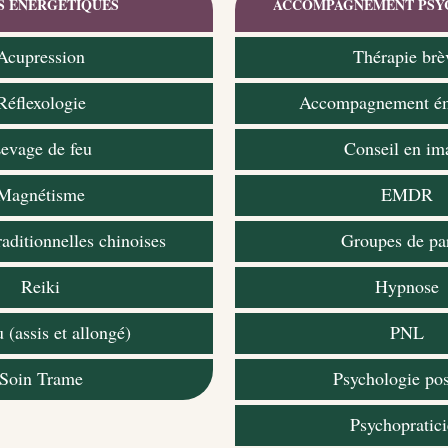
S ÉNERGÉTIQUES
ACCOMPAGNEMENT PSY
Acupression
Thérapie brè
Réflexologie
Accompagnement ém
evage de feu
Conseil en im
Magnétisme
EMDR
aditionnelles chinoises
Groupes de pa
Reiki
Hypnose
 (assis et allongé)
PNL
Soin Trame
Psychologie pos
Psychopratic