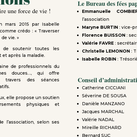
Le Bureau des fées pap
ire une force de vie !
Emmanuelle COMBIE
l’association
en mars 2015 par Isabelle
Maryne BURTIN
: vice-p
comme crédo : « Traverser
Florence BUISSON
: sec
de vie. »
Valérie FAVRE
: secrétai
 de soutenir toutes les
Christelle LEMONON
: T
et après la maladie.
Isabelle ROBIN
: Trésori
taine de professionnels du
nes douces…, qui offre
Conseil d’administrati
 travers des séances
tifs.
Catherine CICCIANI
Séverine DE SOUSA
ux, elle propose un soutien
Danièle MANZANO
ersements physiques et
Jacques MARCHAL
Valérie NADAL
e l’association, selon ses
Mireille RICHARD
Bernard SUC