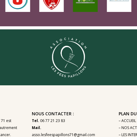
NOUS CONTACTER :
PLAN DU 
 71 est
Tel.
06 77 21 23 83
– ACCUEIL
autrement
Mail.
– NOS ACT
cancer.
asso.lesfeespapillons71@gmail.com
– LES INT