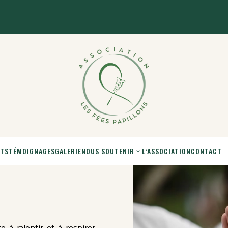
NTS
TÉMOIGNAGES
GALERIE
NOUS SOUTENIR
L’ASSOCIATION
CONTACT
e à ralentir et à respirer